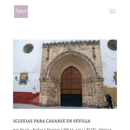
IGLESIAS PARA CASARSE EN SEVILLA
por
Anaïs - Bodas y Eventos
|
Feb 27, 2021
|
BLOG
,
Iglesias