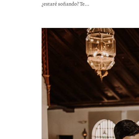
¿estaré soñando? Te...