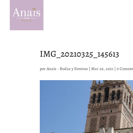
IMG_20210325_145613
por
Anaïs - Bodas y Eventos
|
Mar 26, 2021
|
0 Coment